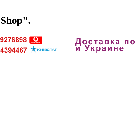
-Shop".
. Наши телефоны 096-4394467 099-92768