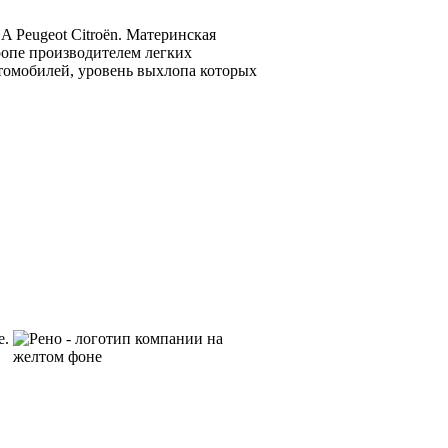
A Peugeot Citroën. Материнская
ропе производителем легких
втомобилей, уровень выхлопа которых
е.