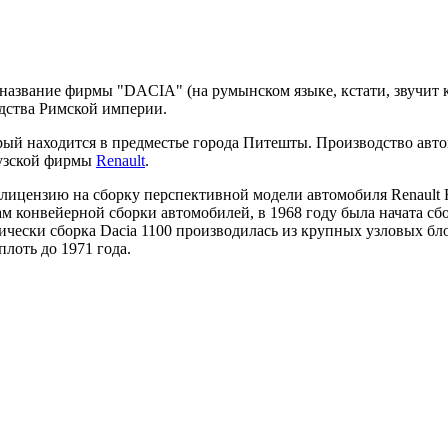
название фирмы "DACIA" (на румынском языке, кстати, звучит 
одства Римской империи.
орый находится в предместье города Питешты. Производство авт
цузской фирмы
Renault
.
 лицензию на сборку перспективной модели автомобиля Renault
м конвейерной сборки автомобилей, в 1968 году была начата с
тически сборка Dacia 1100 производилась из крупных узловых б
лоть до 1971 года.