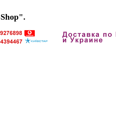
-Shop".
. Наши телефоны 096-4394467 099-92768