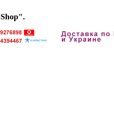
-Shop".
. Наши телефоны 096-4394467 099-92768