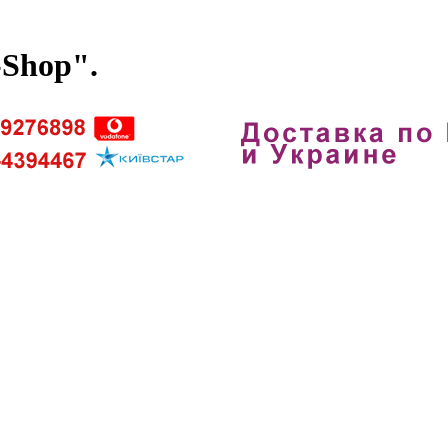
-Shop".
. Наши телефоны 096-4394467 099-92768